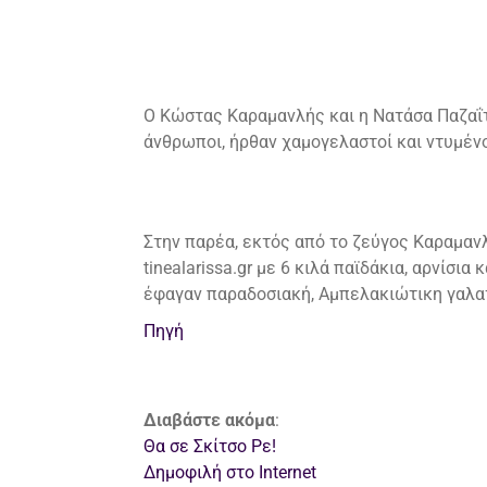
Ο Κώστας Καραμανλής και η Νατάσα Παζαΐτη
άνθρωποι, ήρθαν χαμογελαστοί και ντυμένο
Στην παρέα, εκτός από το ζεύγος Καραμαν
tinealarissa.gr με 6 κιλά παϊδάκια, αρνίσ
έφαγαν παραδοσιακή, Αμπελακιώτικη γαλα
Πηγή
Διαβάστε ακόμα
:
Θα σε Σκίτσο Ρε!
Δημοφιλή στο Internet