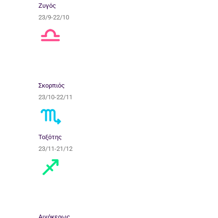
Ζυγός
23/9-22/10
Σκορπιός
23/10-22/11
Τοξότης
23/11-21/12
Αιγόκερως