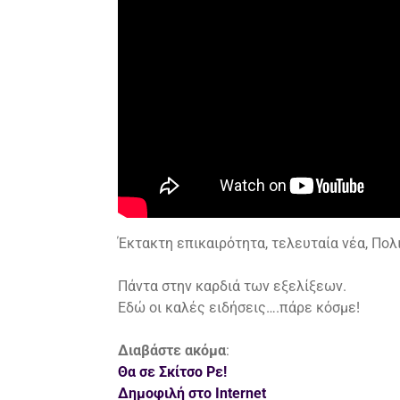
Έκτακτη επικαιρότητα, τελευταία νέα, Πολιτ
Πάντα στην καρδιά των εξελίξεων.
Εδώ οι καλές ειδήσεις….πάρε κόσμε!
Διαβάστε ακόμα
:
Θα σε Σκίτσο Ρε!
Δημοφιλή στο Internet