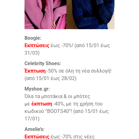
Boogie:
Εκπτώσεις
έως -70%! (από 15/01 έως
31/03)
Celebrity Shoes:
Έκπτωση
-50% σε όλη τη νέα συλλογή!
(από 15/01 έως 28/02)
Myshoe.gr:
Όλα τα μποτάκια & οι μπότες
με
έκπτωση
-40%, με τη χρήση του
κωδικού “BOOTS40”! (από 15/01 έως
17/01)
Amelie’s:
Εκπτώσεις
έως -70% στις νέες