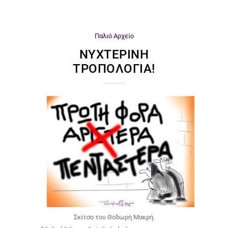
Παλιό Αρχείο
ΝΥΧΤΕΡΙΝΉ
ΤΡΟΠΟΛΟΓΊΑ!
Σκίτσο του Θοδωρή Μακρή.