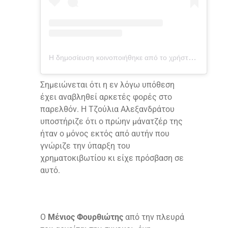
Η δημοσίευση κοινοποιήθηκε από το χρήστη Flora Makri (@flwrix)
Σημειώνεται ότι η εν λόγω υπόθεση
έχει αναβληθεί αρκετές φορές στο
παρελθόν. Η Τζούλια Αλεξανδράτου
υποστήριζε ότι ο πρώην μάνατζέρ της
ήταν ο μόνος εκτός από αυτήν που
γνώριζε την ύπαρξη του
χρηματοκιβωτίου κι είχε πρόσβαση σε
αυτό.
Ο
Μένιος Φουρθιώτης
από την πλευρά