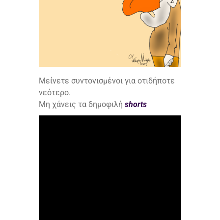
Μείνετε συντονισμένοι για οτιδήποτε
νεότερο.
Μη χάνεις τα δημοφιλή
shorts