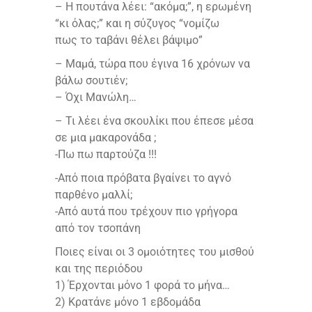
– Η πουτάνα λέει: “ακόμα;”, η ερωμένη
“κι όλας;” και η σύζυγος “νομίζω
πως το ταβάνι θέλει βάψιμο”
– Μαμά, τώρα που έγινα 16 χρόνων να
βάλω σουτιέν;
– Όχι Μανώλη…
– Τι λέει ένα σκουλίκι που έπεσε μέσα
σε μια μακαρονάδα ;
-Πω πω παρτούζα !!!
-Από ποια πρόβατα βγαίνει το αγνό
παρθένο μαλλί;
-Από αυτά που τρέχουν πιο γρήγορα
από τον τσοπάνη
Ποιες είναι οι 3 ομοιότητες του μισθού
και της περιόδου
1) Έρχονται μόνο 1 φορά το μήνα…
2) Κρατάνε μόνο 1 εβδομάδα