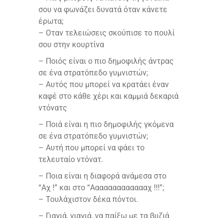
σου να φωνάζει δυνατά όταν κάνετε
έρωτα;
– Οταν τελειώσεις σκούπισε το πουλί
σου στην κουρτίνα
– Ποιός είναι ο πιο δημοφιλής άντρας
σε ένα στρατόπεδο γυμνιστών;
– Αυτός που μπορεί να κρατάει έναν
καφέ στο κάθε χέρι και καμμιά δεκαριά
ντόνατς
– Ποιά είναι η πιο δημοφιλής γκόμενα
σε ένα στρατόπεδο γυμνιστών;
– Αυτή που μπορεί να φάει το
τελευταίο ντόνατ.
– Ποια είναι η διαφορά ανάμεσα στο
“Αχ !” και στο “Αααααααααααααχ !!!”;
– Τουλάχιστον δέκα πόντοι.
– Γιαγιά, γιαγιά, να παίξω με τα βυζιά