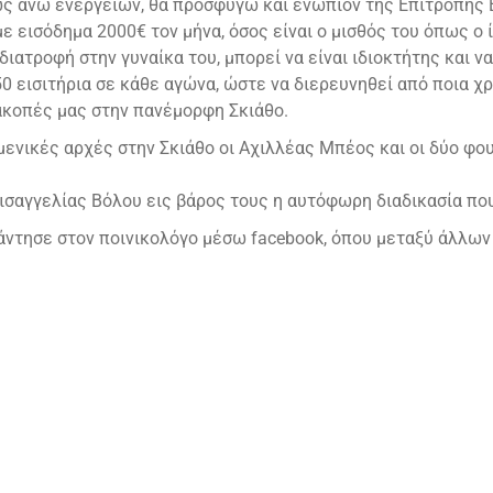
ς άνω ενεργειών, θα προσφύγω και ενώπιον της Επιτροπής 
 εισόδημα 2000€ τον μήνα, όσος είναι ο μισθός του όπως ο 
ιατροφή στην γυναίκα του, μπορεί να είναι ιδιοκτήτης και ν
50 εισιτήρια σε κάθε αγώνα, ώστε να διερευνηθεί από ποια χ
ιακοπές μας στην πανέμορφη Σκιάθο.
μενικές αρχές στην Σκιάθο οι Αχιλλέας Μπέος και οι δύο φο
ισαγγελίας Βόλου εις βάρος τους η αυτόφωρη διαδικασία που
άντησε στον ποινικολόγο μέσω facebook, όπου μεταξύ άλλων