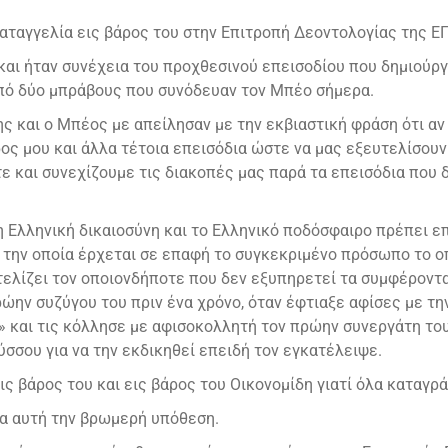
ταγγελία εις βάρος του στην Επιτροπή Δεοντολογίας της ΕΠΟ
αι ήταν συνέχεια του προχθεσινού επεισοδίου που δημιούρ
από δύο μπράβους που συνόδευαν τον Μπέο σήμερα.
σης και ο Μπέος με απείλησαν με την εκβιαστική φράση ότι α
ρος μου και άλλα τέτοια επεισόδια ώστε να μας εξευτελίσουν 
ε και συνεχίζουμε τις διακοπές μας παρά τα επεισόδια που δη
 η Ελληνική δικαιοσύνη και το Ελληνικό ποδόσφαιρο πρέπει ε
ην οποία έρχεται σε επαφή το συγκεκριμένο πρόσωπο το οπ
υτελίζει τον οποιονδήποτε που δεν εξυπηρετεί τα συμφέροντα 
ρώην συζύγου του πριν ένα χρόνο, όταν έφτιαξε αφίσες με 
» και τις κόλλησε με αφισοκολλητή τον πρώην συνεργάτη του
ύσσου για να την εκδικηθεί επειδή τον εγκατέλειψε.
ς βάρος του και εις βάρος του Οικονομίδη γιατί όλα καταγρ
ια αυτή την βρωμερή υπόθεση.