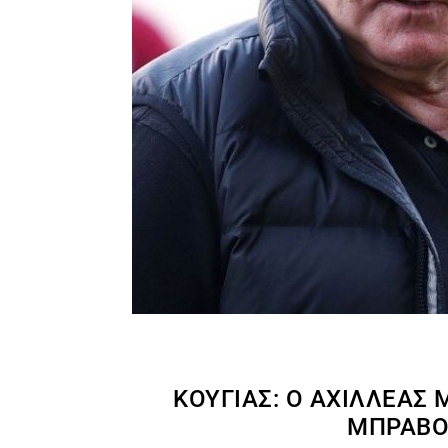
ΚΟΎΓΙΑΣ: Ο ΑΧΙΛΛΈΑΣ
ΜΠΡΆΒΟΥ