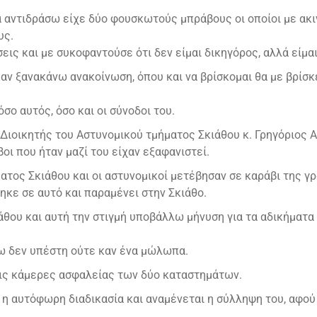
να αντιδράσω είχε δύο φουσκωτούς μπράβους οι οποίοι με ακ
υς.
ις και με συκοφαντούσε ότι δεν είμαι δικηγόρος, αλλά είμα
αν ξανακάνω ανακοίνωση, όπου και να βρίσκομαι θα με βρίσκε
ο αυτός, όσο και οι σύνοδοι του.
ο Διοικητής του Αστυνομικού τμήματος Σκιάθου κ. Γρηγόριος 
οι που ήταν μαζί του είχαν εξαφανιστεί.
ατος Σκιάθου και οι αστυνομικοί μετέβησαν σε καράβι της γ
ηκε σε αυτό και παραμένει στην Σκιάθο.
θου και αυτή την στιγμή υποβάλλω μήνυση για τα αδικήματα
ω δεν υπέστη ούτε καν ένα μώλωπα.
τις κάμερες ασφαλείας των δύο καταστημάτων.
 η αυτόφωρη διαδικασία και αναμένεται η σύλληψη του, αφού