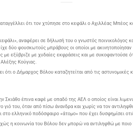
αταγγέλλει ότι τον χτύπησε στο κεφάλι ο Αχιλλέας Μπέος κ
εφάλι», αναφέρει σε δήλωσή του ο γνωστός ποινικολόγος κα
είχε δύο φουσκωτούς μπράβους οι οποίοι με ακινητοποίησαν
ς με εξύβριζε με χυδαίες εκφράσεις και με συκοφαντούσε ότι
 Αλέξης Κούγιας.
ι ότι ο Δήμαρχος Βόλου καταζητείται από τις αστυνομικές κ
ην Σκιάθο έπινα καφέ με οπαδό της ΑΕΛ ο οποίος είναι λιμεν
νο γιό του, όταν από πίσω άνανδρα και χωρίς να τον αντιληφ
ι στο ελληνικό ποδόσφαιρο «άτομο» που έχει δυσφημίσει οτι
ώς η κοινωνία του Βόλου δεν μπορώ να αντιληφθώ με ποιο 