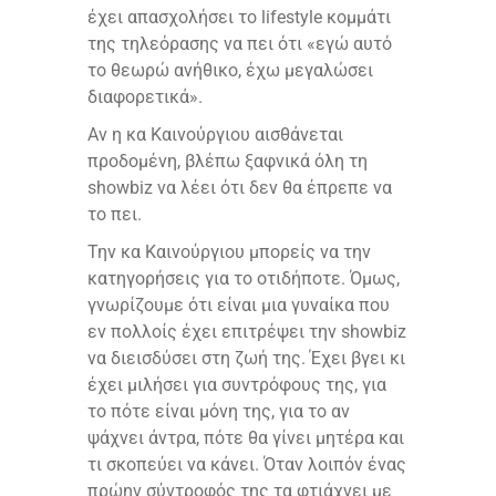
έχει απασχολήσει το lifestyle κομμάτι
της τηλεόρασης να πει ότι «εγώ αυτό
το θεωρώ ανήθικο, έχω μεγαλώσει
διαφορετικά».
Αν η κα Καινούργιου αισθάνεται
προδομένη, βλέπω ξαφνικά όλη τη
showbiz να λέει ότι δεν θα έπρεπε να
το πει.
Την κα Καινούργιου μπορείς να την
κατηγορήσεις για το οτιδήποτε. Όμως,
γνωρίζουμε ότι είναι μια γυναίκα που
εν πολλοίς έχει επιτρέψει την showbiz
να διεισδύσει στη ζωή της. Έχει βγει κι
έχει μιλήσει για συντρόφους της, για
το πότε είναι μόνη της, για το αν
ψάχνει άντρα, πότε θα γίνει μητέρα και
τι σκοπεύει να κάνει. Όταν λοιπόν ένας
πρώην σύντροφός της τα φτιάχνει με