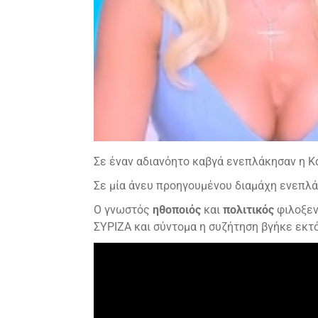
Σε έναν αδιανόητο καβγά ενεπλάκησαν η Κ
Σε μία άνευ προηγουμένου διαμάχη ενεπλά
Ο γνωστός
ηθοποιός
και
πολιτικός
φιλοξεν
ΣΥΡΙΖΑ και σύντομα η συζήτηση βγήκε εκτό