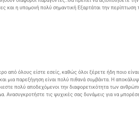
ρήσουν διάφοροι παράγοντες..Θα πρέπει να αξιοποιήσετε τη
στες και η υπομονή πολύ σημαντική Εξαρτάται την περίπτωση
ρο από όλους είστε εσείς, καθώς όλοι ξέρετε ήδη ποιο είναι
 και μια παρεξήγηση είναι πολύ πιθανά συμβάντα. Η αποκάλυ
ριεστε πολύ αποδεχόμενοι την διαφορετικότητα των ανθρώπ
μα. Ανασυγκροτήστε τις ψυχικές σας δυνάμεις για να μπορέσ